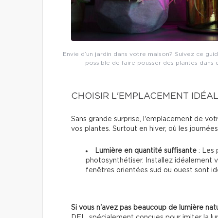
Envie d’un jardin dans votre maison? Suivez ce gui
possible de faire pousser des plantes dans de
CHOISIR L'EMPLACEMENT IDÉA
Sans grande surprise, l'emplacement de votre 
vos plantes. Surtout en hiver, où les journée
Lumière en quantité suffisante
: Les 
photosynthétiser. Installez idéalement v
fenêtres orientées sud ou ouest sont idé
Si vous n'avez pas beaucoup de lumière natu
DEL, spécialement conçues pour imiter la lum