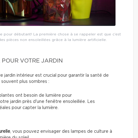
de pour débutant! La première chose à se rappeler est que c’est
s pièces non ensoleillées grâce à la lumière artificielle.
L POUR VOTRE JARDIN
jardin intérieur est crucial pour garantir la santé de
s souvent plus sombres :
plantes ont besoin de lumière pour
otre jardin près d'une fenêtre ensoleillée. Les
ales pour capter la lumière.
relle
, vous pouvez envisager des lampes de culture à
ière du soleil.