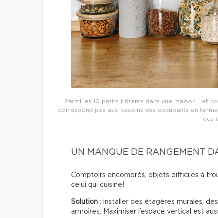
Parmi les 10 petits irritants dans une maison… et c
correspond pas aux besoins des occupants en termes
des 
UN MANQUE DE RANGEMENT DA
Comptoirs encombrés, objets difficiles à trou
celui qui cuisine!
Solution
: installer des étagères murales, de
armoires. Maximiser l’espace vertical est auss