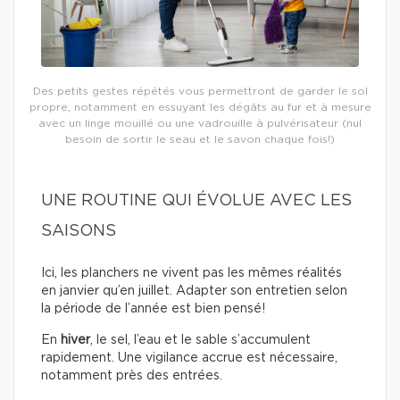
Des petits gestes répétés vous permettront de garder le sol
propre, notamment en essuyant les dégâts au fur et à mesure
avec un linge mouillé ou une vadrouille à pulvérisateur (nul
besoin de sortir le seau et le savon chaque fois!)
UNE ROUTINE QUI ÉVOLUE AVEC LES
SAISONS
Ici, les planchers ne vivent pas les mêmes réalités
en janvier qu’en juillet. Adapter son entretien selon
la période de l’année est bien pensé!
En
hiver
, le sel, l’eau et le sable s’accumulent
rapidement. Une vigilance accrue est nécessaire,
notamment près des entrées.