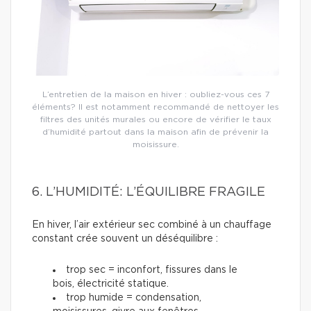
L’entretien de la maison en hiver : oubliez-vous ces 7
éléments? Il est notamment recommandé de nettoyer les
filtres des unités murales ou encore de vérifier le taux
d’humidité partout dans la maison afin de prévenir la
moisissure.
6. L’HUMIDITÉ: L’ÉQUILIBRE FRAGILE
En hiver, l’air extérieur sec combiné à un chauffage
constant crée souvent un déséquilibre :
trop sec = inconfort, fissures dans le
bois, électricité statique.
trop humide = condensation,